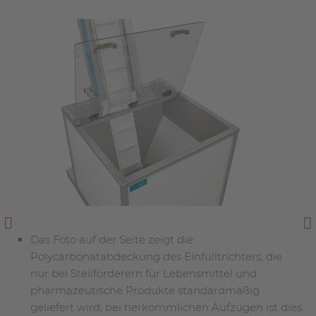
Das Foto auf der Seite zeigt die
Das Foto zur Seite zeigt den Füllstandtaster
Polycarbonatabdeckung des Einfülltrichters, die
komplett mit MB-Schalttafel
nur bei Steilförderern für Lebensmittel und
Die MB-Schalttafel in Kombination mit dem
pharmazeutische Produkte standardmäßig
Tastsystem verfügt über diese Standardfunktionen:
geliefert wird; bei herkömmlichen Aufzügen ist dies
die Tasterstange in vertikaler Position (siehe