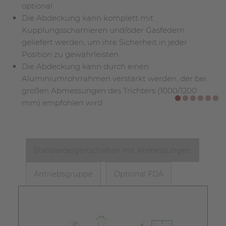
optional
Foto) signalisiert dem Schaltfeld den Mangel an
Die Abdeckung kann komplett mit
Produkt stromabwärts: die Schalttafel sendet
Kupplungsscharnieren und/oder Gasfedern
dem Steilförderer das Startsignal
geliefert werden, um ihre Sicherheit in jeder
die Tasterstange in horizontaler Position
Position zu gewährleisten
signalisiert der Schalttafel das Vorhandensein
Die Abdeckung kann durch einen
von viel Produkt stromabwärts: die Schalttafel
Aluminiumrohrrahmen verstärkt werden, der bei
sendet dem Steilförderer das Stoppsignal- die
großen Abmessungen des Trichters (1000/1200
Start- und Stoppsignale werden von der MB-
mm) empfohlen wird
Schalttafel erst nach einer gewissen Zeit
gesendet, um den tatsächlichen Bedarf
festzustellen
Standardeigenschaften mit Abmessungen
Antriebsgruppe
Optional FDA