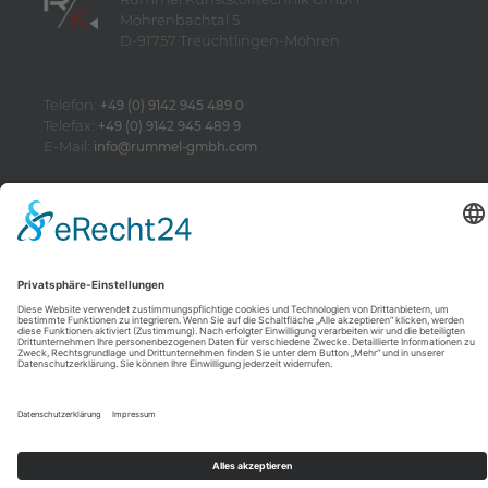
Möhrenbachtal 5
D-91757 Treuchtlingen-Möhren
Telefon:
+49 (0) 9142 945 489 0
Telefax:
+49 (0) 9142 945 489 9
E-Mail:
info@rummel-gmbh.com
-
Impressum
Datenschutzerklärung
Kontakt
AGB