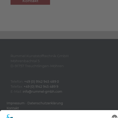
Kontakt
Rummel Kunststofftechnik GmbH
Möhrenbachtal 5
D-91757 Treuchtlingen-Möhren
Telefon:
+49 (0) 9142 945 489 0
Telefax:
+49 (0) 9142 945 489 9
E-Mail:
info@rummel-gmbh.com
-
Impressum
Datenschutzerklärung
Kontakt
AGB